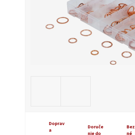
Doprav
Doruče
Bez
a
nie do
né