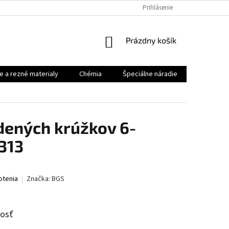
Prihlásenie
NÁKUPNÝ
Prázdny košík
KOŠÍK
e a rezné materialy
Chémia
Špeciálne náradie
Priemysel
ených krúžkov 6-
313
otenia
Značka:
BGS
nosť