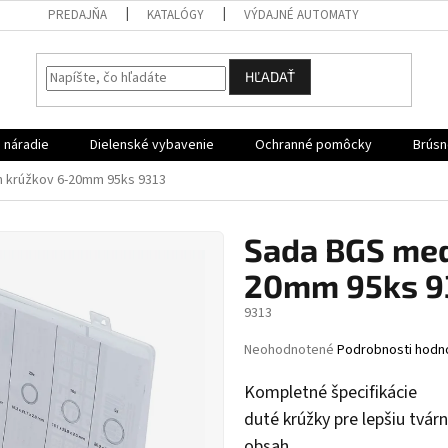
PREDAJŇA
KATALÓGY
VÝDAJNÉ AUTOMATY
HĽADAŤ
 náradie
Dielenské vybavenie
Ochranné pomôcky
Brúsn
 krúžkov 6-20mm 95ks 9313
Sada BGS med
20mm 95ks 9
9313
Priemerné
Neohodnotené
Podrobnosti hodn
hodnotenie
produktu
Kompletné špecifikácie
je
duté krúžky pre lepšiu tvár
0,0
z
obsah