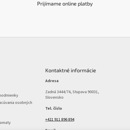
Prijímame online platby
Kontaktné informácie
Adresa
Zadná 3444/74, Stupava 90031,
podmienky
Slovensko
acúvania osobných
Tel. číslo
+421 911 896 894
tomaty