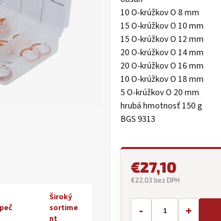
5
10 O-krúžkov O 8 mm
hviezdičiek.
15 O-krúžkov O 10 mm
15 O-krúžkov O 12 mm
20 O-krúžkov O 14 mm
20 O-krúžkov O 16 mm
10 O-krúžkov O 18 mm
5 O-krúžkov O 20 mm
hrubá hmotnosť 150 g
BGS 9313
€27,10
€22,03 bez DPH
Jednotková
Široký
cena:
-
+
peč
sortime
nt