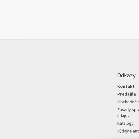
Z
á
p
ä
t
Odkazy
i
e
Kontakt
Predajňa
Obchodné 
Zásady spr
údajov
Katalógy
Výdajné au