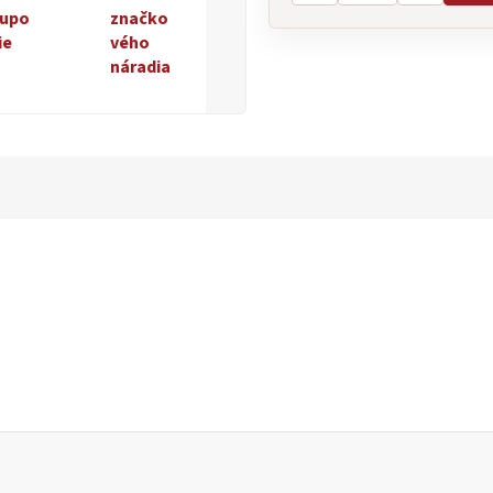
upo
značko
ie
vého
náradia