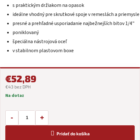
s praktickým držiakom na opasok
ideálne vhodný pre skrutkové spoje v remeslách a priemysle
presné a prehľadné usporiadanie najbežnejších bitov 1/4"
poniklovaný
špeciálna nástrojová oceľ
v stabilnom plastovom boxe
€52,89
€43 bez DPH
Na dotaz
Jednotková
cena:
-
+
Pridať do košíka