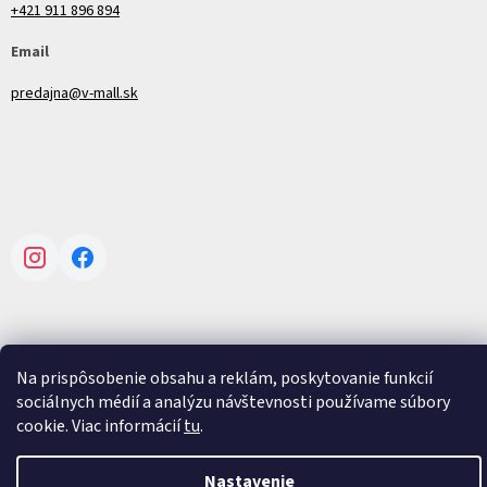
+421 911 896 894
Email
predajna@v-mall.sk
Instagram
Facebook
Na prispôsobenie obsahu a reklám, poskytovanie funkcií
Vytvoril Shoptet
sociálnych médií a analýzu návštevnosti používame súbory
cookie. Viac informácií
tu
.
Copyright 2026
V-mall
. Všetky práva vyhradené.
Upraviť nastavenie
cookies
Nastavenie