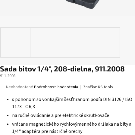
Sada bitov 1/4", 208-dielna, 911.2008
911.2008
Priemerné
Neohodnotené
Podrobnosti hodnotenia
Značka:
KS tools
hodnotenie
produktu
s pohonom so vonkajším šesťhranom podľa DIN 3126 / ISO
je
1173 - C 6,3
0,0
na ručné ovládanie a pre elektrické skrutkovače
z
5
vrátane magnetického rýchlovýmenného držiaka na bity a
hviezdičiek.
1/4" adaptéra pre nástrčné orechy