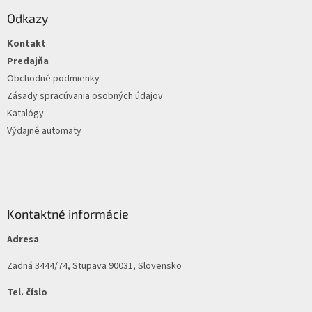
p
ä
Odkazy
t
Kontakt
i
e
Predajňa
Obchodné podmienky
Zásady spracúvania osobných údajov
Katalógy
Výdajné automaty
Kontaktné informácie
Adresa
Zadná 3444/74, Stupava 90031, Slovensko
Tel. číslo