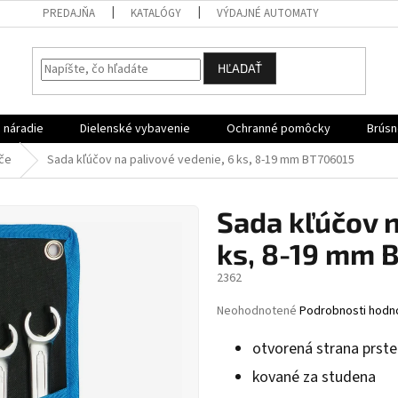
PREDAJŇA
KATALÓGY
VÝDAJNÉ AUTOMATY
HĽADAŤ
 náradie
Dielenské vybavenie
Ochranné pomôcky
Brúsn
úče
Sada kľúčov na palivové vedenie, 6 ks, 8-19 mm BT706015
Sada kľúčov n
ks, 8-19 mm 
2362
Priemerné
Neohodnotené
Podrobnosti hodn
hodnotenie
produktu
otvorená strana prste
je
kované za studena
0,0
z