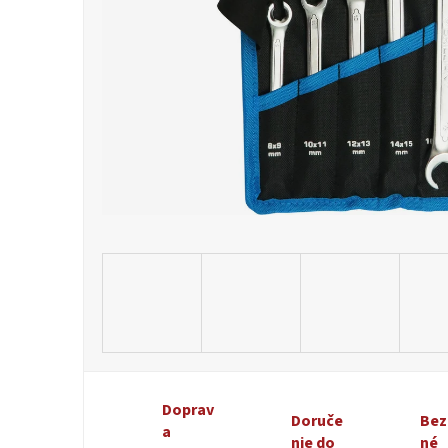
Doprav
Doruče
Bez
a
nie do
né