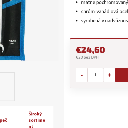
matne pochromovaný
5
hviezdičiek.
chróm-vanádiová oce
vyrobená v nadväznos
€24,60
€20 bez DPH
Jednotková
cena:
-
+
Široký
peč
sortime
nt