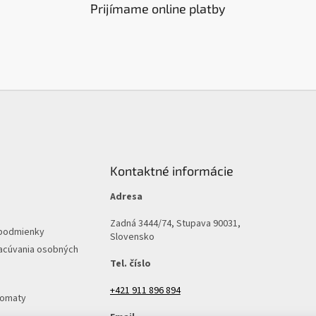
Prijímame online platby
Kontaktné informácie
Adresa
Zadná 3444/74, Stupava 90031,
podmienky
Slovensko
acúvania osobných
Tel. číslo
+421 911 896 894
tomaty