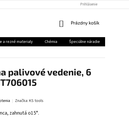
Prihlásenie
NÁKUPNÝ
Prázdny košík
KOŠÍK
e a rezné materialy
Chémia
Špeciálne náradie
Priemysel
a palivové vedenie, 6
BT706015
otenia
Značka:
KS tools
nca, zahnutá o15°.