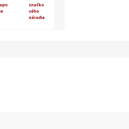
upo
značko
ie
vého
náradia