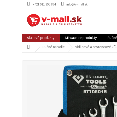
Prejsť
+421 911 896 894
info@v-mall.sk
na
obsah
Akciové produkty
Milwaukee produkty
Ručné
Domov
Ručné náradie
Vidlicové a prstencové kľ