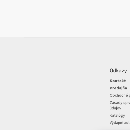
Z
á
p
ä
t
Odkazy
i
e
Kontakt
Predajňa
Obchodné 
Zásady spr
údajov
Katalógy
Výdajné au