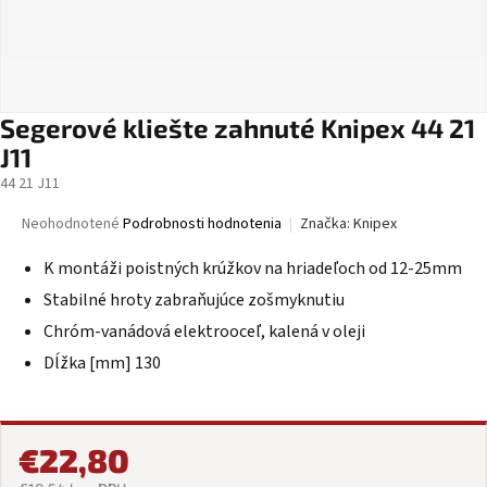
Segerové kliešte zahnuté Knipex 44 21
J11
44 21 J11
Priemerné
Neohodnotené
Podrobnosti hodnotenia
Značka:
Knipex
hodnotenie
produktu
K montáži poistných krúžkov na hriadeľoch od 12-25mm
je
Stabilné hroty zabraňujúce zošmyknutiu
0,0
z
Chróm-vanádová elektrooceľ, kalená v oleji
5
Dĺžka [mm] 130
hviezdičiek.
€22,80