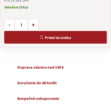
€18,54 bez DPH
Skladom
(5 ks)
Jednotková
cena:
-
+
Pridať do košíka
Doprava zdarma nad 100 €
Doručenie do 48 hodín
Bezpečné nakupovanie