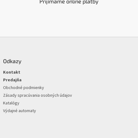
Prijímame online platby
Z
á
p
ä
Odkazy
t
Kontakt
i
e
Predajňa
Obchodné podmienky
Zásady spracúvania osobných údajov
Katalógy
Výdajné automaty