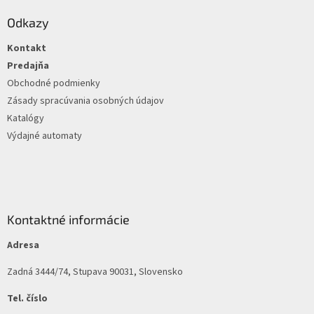
p
ä
Odkazy
t
Kontakt
i
e
Predajňa
Obchodné podmienky
Zásady spracúvania osobných údajov
Katalógy
Výdajné automaty
Kontaktné informácie
Adresa
Zadná 3444/74, Stupava 90031, Slovensko
Tel. číslo