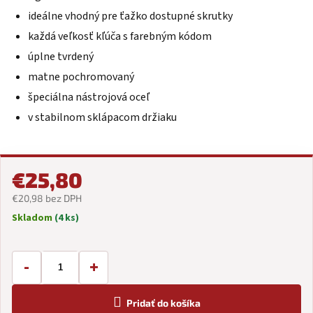
5
ideálne vhodný pre ťažko dostupné skrutky
hviezdičiek.
každá veľkosť kľúča s farebným kódom
úplne tvrdený
matne pochromovaný
špeciálna nástrojová oceľ
v stabilnom sklápacom držiaku
€25,80
€20,98 bez DPH
Skladom
(4 ks)
Jednotková
cena:
-
+
Pridať do košíka