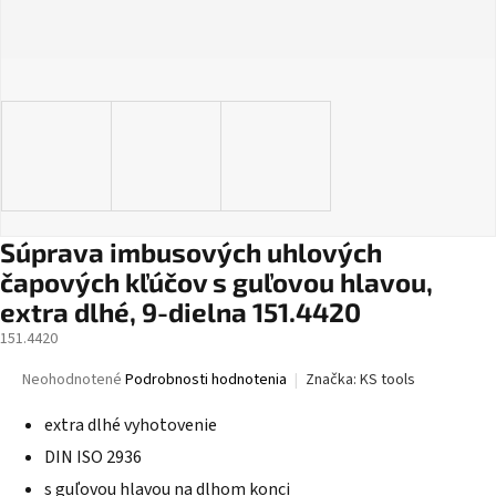
Súprava imbusových uhlových
čapových kľúčov s guľovou hlavou,
extra dlhé, 9-dielna 151.4420
151.4420
Priemerné
Neohodnotené
Podrobnosti hodnotenia
Značka:
KS tools
hodnotenie
produktu
extra dlhé vyhotovenie
je
DIN ISO 2936
0,0
z
s guľovou hlavou na dlhom konci