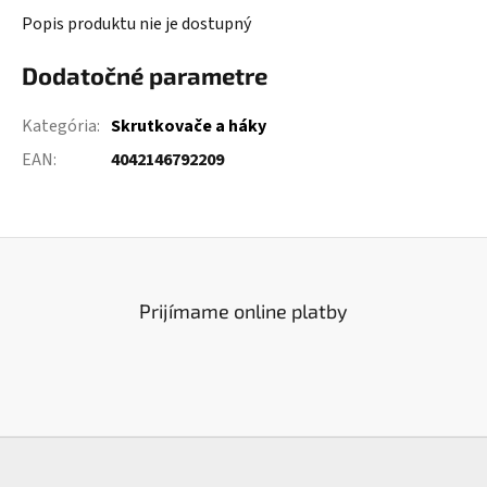
Popis produktu nie je dostupný
Dodatočné parametre
Kategória
:
Skrutkovače a háky
EAN
:
4042146792209
Prijímame online platby
Z
á