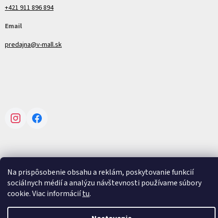
+421 911 896 894
Email
predajna@v-mall.sk
Instagram
Facebook
Na prispôsobenie obsahu a reklám, poskytovanie funkcií
Vytvoril Shoptet
sociálnych médií a analýzu návštevnosti používame súbory
cookie. Viac informácií
tu
.
Copyright 2026
V-mall
. Všetky práva vyhradené.
Upraviť nastavenie
cookies