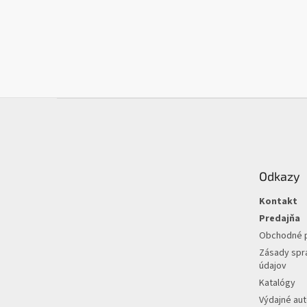
Z
á
p
ä
t
Odkazy
i
e
Kontakt
Predajňa
Obchodné 
Zásady spr
údajov
Katalógy
Výdajné au