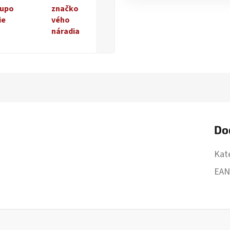
upo
značko
ie
vého
náradia
Do
Kat
EA