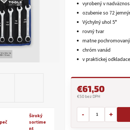
vyrobený v nadväznos
0,0
z
ozubenie so 72 jemný
5
hviezdičiek.
Výchylný uhol 5°
rovný tvar
matne pochromovaný
chróm vanád
v praktickej odkladac
€61,50
€50 bez DPH
Jednotková
cena:
-
+
Široký
peč
sortime
nt