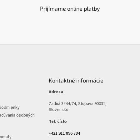
Prijímame online platby
Kontaktné informácie
Adresa
Zadná 3444/74, Stupava 90031,
podmienky
Slovensko
acúvania osobných
Tel. číslo
+421 911 896 894
tomaty