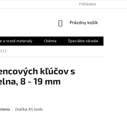
Prihlásenie
NÁKUPNÝ
Prázdny košík
KOŠÍK
e a rezné materialy
Chémia
Špeciálne náradie
Priemysel
3112
encových kľúčov s
elna, 8 - 19 mm
otenia
Značka:
KS tools