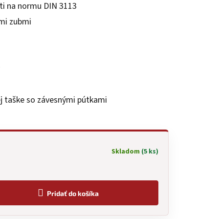
ti na normu DIN 3113
mi zubmi
ej taške so závesnými pútkami
Skladom
(5 ks)
Pridať do košíka