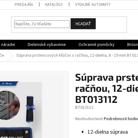
PREDAJŇA
KATALÓGY
VÝDAJNÉ AUTOMATY
HĽADAŤ
 náradie
Dielenské vybavenie
Ochranné pomôcky
Brúsn
úče
Súprava prstencových kľúčov s račňou, 12-dielna, 8 - 19 mm BT01
Súprava prst
račňou, 12-di
BT013112
BT013112
Priemerné
Neohodnotené
Podrobnosti hodn
hodnotenie
produktu
12-dielna súprava
je