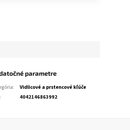
datočné parametre
egória
:
Vidlicové a prstencové kľúče
N
:
4042146863992