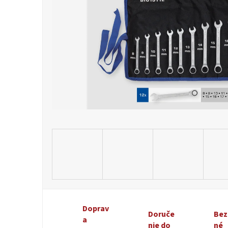
Doprav
Doruče
Bez
a
nie do
né