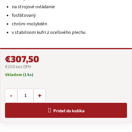
5
na strojové ovládanie
hviezdičiek.
fosfátovaný
chróm-molybdén
v stabilnom kufri z oceľového plechu
€307,50
€250 bez DPH
Skladom
(1 ks)
Jednotková
cena:
-
+
Pridať do košíka