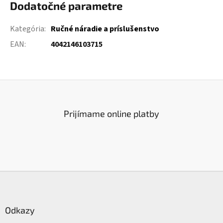
Dodatočné parametre
Kategória
:
Ručné náradie a príslušenstvo
EAN
:
4042146103715
Prijímame online platby
Z
á
p
ä
Odkazy
t