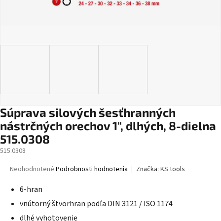
Súprava silových šesťhranných
nástrčných orechov 1", dlhých, 8-dielna
515.0308
515.0308
Priemerné
Neohodnotené
Podrobnosti hodnotenia
Značka:
KS tools
hodnotenie
produktu
6-hran
je
vnútorný štvorhran podľa DIN 3121 / ISO 1174
0,0
z
dlhé vyhotovenie