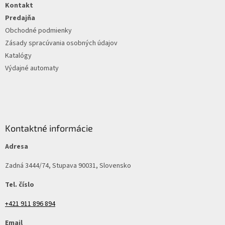
Kontakt
i
e
Predajňa
Obchodné podmienky
Zásady spracúvania osobných údajov
Katalógy
Výdajné automaty
Kontaktné informácie
Adresa
Zadná 3444/74, Stupava 90031, Slovensko
Tel. číslo
+421 911 896 894
Email