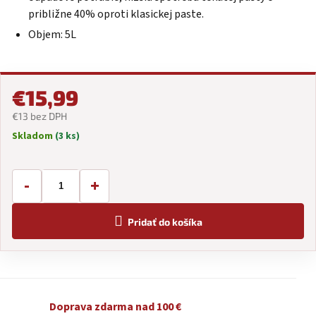
približne 40% oproti klasickej paste.
Objem: 5L
€15,99
€13 bez DPH
Skladom
(3 ks)
Jednotková
cena:
-
+
Pridať do košíka
Doprava zdarma nad 100 €