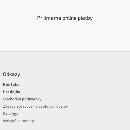
Prijímame online platby
Z
á
p
ä
Odkazy
t
Kontakt
i
e
Predajňa
Obchodné podmienky
Zásady spracúvania osobných údajov
Katalógy
Výdajné automaty