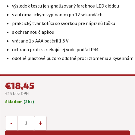
výsledok testu je signalizovaný farebnou LED diódou
s automatickým vypínaním po 12 sekundách
praktický tvar kolíka so svorkou pre náprsnú tašku
s ochrannou čiapkou
vrátane 1 x AAA batérií 1,5 V
ochrana proti striekajúcej vode podľa IP44
odolné plastové puzdro odolné proti zlomeniu a kyselinám
€18,45
€15 bez DPH
Skladom
(2 ks)
Jednotková
cena:
-
+