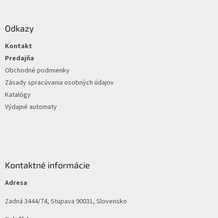
á
p
ä
Odkazy
t
Kontakt
i
e
Predajňa
Obchodné podmienky
Zásady spracúvania osobných údajov
Katalógy
Výdajné automaty
Kontaktné informácie
Adresa
Zadná 3444/74, Stupava 90031, Slovensko