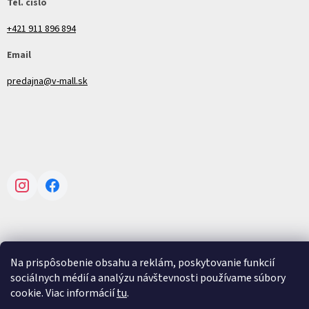
Tel. číslo
+421 911 896 894
Email
predajna@v-mall.sk
Instagram
Facebook
Na prispôsobenie obsahu a reklám, poskytovanie funkcií
Vytvoril Shoptet
sociálnych médií a analýzu návštevnosti používame súbory
cookie. Viac informácií
tu
.