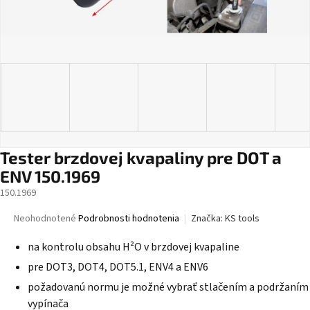
Tester brzdovej kvapaliny pre DOT a
ENV 150.1969
150.1969
Priemerné
Neohodnotené
Podrobnosti hodnotenia
Značka:
KS tools
hodnotenie
produktu
na kontrolu obsahu H²O v brzdovej kvapaline
je
pre DOT3, DOT4, DOT5.1, ENV4 a ENV6
0,0
z
požadovanú normu je možné vybrať stlačením a podržaním
5
vypínača
hviezdičiek.