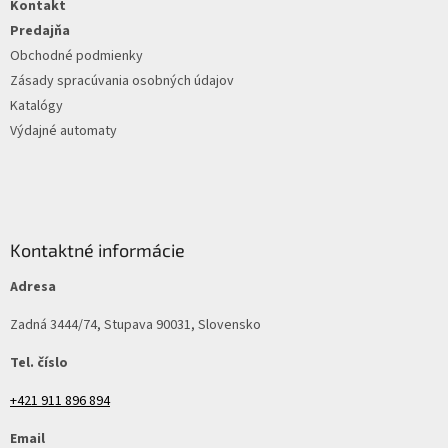
Kontakt
i
e
Predajňa
Obchodné podmienky
Zásady spracúvania osobných údajov
Katalógy
Výdajné automaty
Kontaktné informácie
Adresa
Zadná 3444/74, Stupava 90031, Slovensko
Tel. číslo
+421 911 896 894
Email