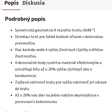
Popis
Diskusia
Podrobný popis
Symetrická geometria 4 rezného hrotu (4x90 °)
Strediaci hrot pre ľahké bodové vŕtanie s dokonalou
presnosťou.
Viac karbidu vedie k vyššej životnosti špičky a dlhšou
životnosťou.
4 demolačné body rozdrtia materiál efektívnejšie a
umožňujú bitu až o 20% vyššiu rýchlejsť ako u
konkurencie.
Zvýšená odolnosť krytu pre vyššiu odolnosť pri náraze
do krytu.
Až o 20% viac dier na jedno nabitie akumulátora v
porovnaní s kokurenciou.