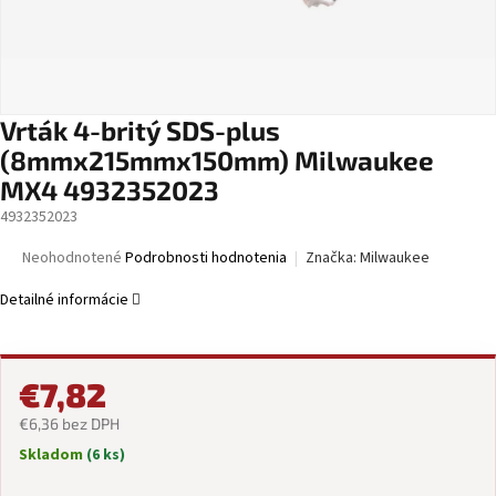
Vrták 4-britý SDS-plus
(8mmx215mmx150mm) Milwaukee
MX4 4932352023
4932352023
Priemerné
Neohodnotené
Podrobnosti hodnotenia
Značka:
Milwaukee
hodnotenie
produktu
Detailné informácie
je
0,0
z
5
€7,82
hviezdičiek.
€6,36 bez DPH
Skladom
(6 ks)
Jednotková
cena: