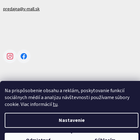
predajna@v-mall.sk
Instagram
Facebook
Na prispôsobenie obsahu a reklám, poskytovanie funkcií
Vytvoril Shoptet
sociálnych médií a analýzu návštevnosti používame súbory
cookie. Viac informácií
tu
.
Copyright 2026
V-mall
. Všetky práva vyhradené.
Upraviť nastavenie
cookies
Nastavenie