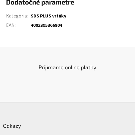
Dodatočné parametre
Kategória
:
SDS PLUS vrtáky
EAN
:
4002395366804
Prijímame online platby
Z
á
p
ä
Odkazy
t