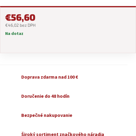
€56,60
€46,02 bez DPH
Na dotaz
Jednotková
cena:
Doprava zdarma nad 100 €
Doručenie do 48 hodín
Bezpečné nakupovanie
Široký sortiment značkového náradia