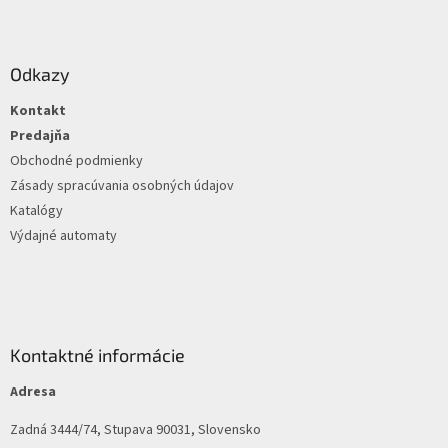
Z
á
p
ä
Odkazy
t
Kontakt
i
e
Predajňa
Obchodné podmienky
Zásady spracúvania osobných údajov
Katalógy
Výdajné automaty
Kontaktné informácie
Adresa
Zadná 3444/74, Stupava 90031, Slovensko