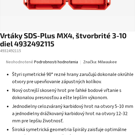
Vrtáky SDS-Plus MX4, štvorbrité 3-10
diel 4932492115
4932492115
Priemerné
Neohodnotené
Podrobnosti hodnotenia
Značka:
Milwaukee
hodnotenie
produktu
Štyri symetrické 90° rezné hrany zaručujú dokonale okrúhle
je
otvory pre upevňovanie zápustných kolíkov.
0,0
Nový ostrejší skosený hrot pre ľahké bodové vŕtanie s
z
5
dokonalou presnosťou a ešte lepším výkonom.
hviezdičiek.
Jednodielny celozváraný karbidový hrot na otvory 5-10 mm
a jednodielny drážkovaný karbidový hrot na otvory 12-32
mm pre lepšiu životnosť.
Široká symetrická geometria špirály zaisťuje optimálne