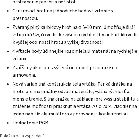
odstránenie prachu a nečistôt.
Centrovací hrot na jednoduché bodové vŕtanie s
presnosťou.
Zváraný plný karbidový hrot na ⌀ 5-10 mm. Umožňuje širší
vstup drážky, čo vedie k zvýšeniu rýchlosti. Viac karbidu vedie
k vyššej odolnosti hrotu a vyššej životnosti.
4 vŕtacie body účinnejšie rozomieľajú materiál na rýchlejšie
vŕtanie.
Zväčšený úkos pre zvýšenú odolnosť pri náraze do
armovania.
Nová variabilná konštrukcia tela vrtáka. Tenká drážka na
hrote pre maximálny odvod materiálu, vyššiu rýchlosť a
menšie trenie. Silná drážka na základni pre vyššiu stabilitu a
zníženie možnosti prasknutia vrtáka. Až o 20 % viac dier na
jedno nabitie akumulátora v porovnaní s konkurenciou.
Hodnotenie PGM.
Položka bola vypredaná…