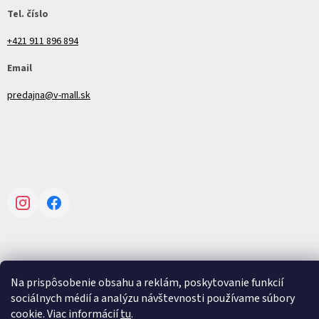
Tel. číslo
+421 911 896 894
Email
predajna@v-mall.sk
Instagram
Facebook
Na prispôsobenie obsahu a reklám, poskytovanie funkcií
Vytvoril Shoptet
sociálnych médií a analýzu návštevnosti používame súbory
cookie. Viac informácií
tu
.