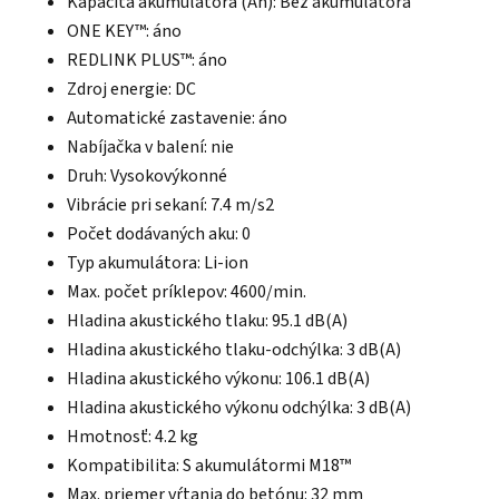
Kapacita akumulátora (Ah): Bez akumulátora
ONE KEY™: áno
REDLINK PLUS™: áno
Zdroj energie: DC
Automatické zastavenie: áno
Nabíjačka v balení: nie
Druh: Vysokovýkonné
Vibrácie pri sekaní: 7.4 m/s2
Počet dodávaných aku: 0
Typ akumulátora: Li-ion
Max. počet príklepov: 4600/min.
Hladina akustického tlaku: 95.1 dB(A)
Hladina akustického tlaku-odchýlka: 3 dB(A)
Hladina akustického výkonu: 106.1 dB(A)
Hladina akustického výkonu odchýlka: 3 dB(A)
Hmotnosť: 4.2 kg
Kompatibilita: S akumulátormi M18™
Max. priemer vŕtania do betónu: 32 mm