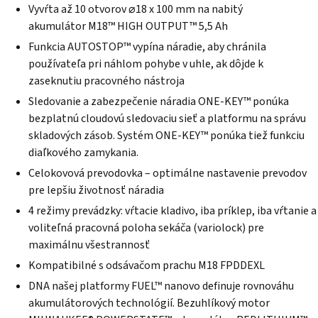
5
Vyvŕta až 10 otvorov ⌀18 x 100 mm na nabitý
hviezdičiek.
akumulátor
M18™
HIGH OUTPUT™ 5,5 Ah
Funkcia AUTOSTOP™ vypína náradie, aby chránila
používateľa pri náhlom pohybe v uhle, ak dôjde k
zaseknutiu pracovného nástroja
Sledovanie a zabezpečenie náradia
ONE-KEY™
ponúka
bezplatnú cloudovú sledovaciu sieť a platformu na správu
skladových zásob. Systém
ONE-KEY™
ponúka tiež funkciu
diaľkového zamykania.
Celokovová prevodovka – optimálne nastavenie prevodov
pre lepšiu životnosť náradia
4 režimy prevádzky: vŕtacie kladivo, iba príklep, iba vŕtanie a
voliteľná pracovná poloha sekáča (variolock) pre
maximálnu všestrannosť
Kompatibilné s odsávačom prachu M18 FPDDEXL
DNA našej platformy FUEL™ nanovo definuje rovnováhu
akumulátorových technológií. Bezuhlíkový motor