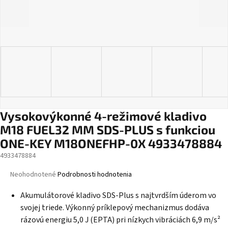
Vysokovýkonné 4-režimové kladivo
M18 FUEL32 MM SDS-PLUS s funkciou
ONE-KEY M18ONEFHP-0X 4933478884
4933478884
Priemerné
Neohodnotené
Podrobnosti hodnotenia
hodnotenie
produktu
Akumulátorové kladivo SDS-Plus s najtvrdším úderom vo
je
svojej triede. Výkonný príklepový mechanizmus dodáva
0,0
rázovú energiu 5,0 J (EPTA) pri nízkych vibráciách 6,9 m/s²
z