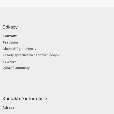
Z
á
p
ä
Odkazy
t
Kontakt
i
e
Predajňa
Obchodné podmienky
Zásady spracúvania osobných údajov
Katalógy
Výdajné automaty
Kontaktné informácie
Adresa