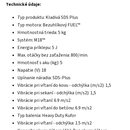
Technické údaje:
Typ produktu: Kladivá SDS Plus
Typ motora: Bezuhlíkový FUEL™
Hmotnostná trieda: 5 kg
Systém: M18™
Energia príklepu: 5 J
Max. otáčky bez zaťaženia: 800/min.
Hmotnosť s aku (kg): 5
Napätie (V): 18
Upínanie náradia: SDS-Plus
Vibrácie pri vŕtaní do kovu - odchýlka (m/s2): 1,5
Vibrácie pri sekaní - odchýlka (m/s2): 1,5
Vibrácie pri vŕtaní: 6.9 m/s2
Vibrácie pri vŕtaní do betónu: 6.9 m/s2
Typ balenia: Heavy Duty Kufor
Vibrácie pri vŕtaní - odchýlka: 1.5 m/s2