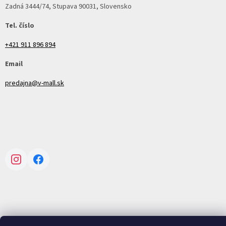
Zadná 3444/74, Stupava 90031, Slovensko
Tel. číslo
+421 911 896 894
Email
predajna@v-mall.sk
Instagram
Facebook
Vytvoril Shoptet