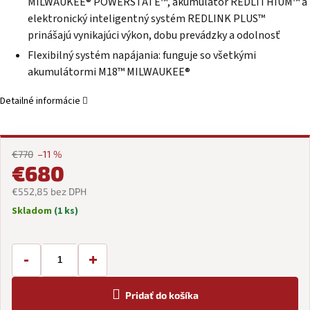
MILWAUKEE® POWERSTATE™, akumulátor REDLITHIUM™ a
elektronický inteligentný systém REDLINK PLUS™
prinášajú vynikajúci výkon, dobu prevádzky a odolnosť
Flexibilný systém napájania: funguje so všetkými
akumulátormi
M18™
MILWAUKEE®
Detailné informácie
€770
–11 %
€680
€552,85 bez DPH
Skladom
(1 ks)
Jednotková
cena:
-
+
Pridať do košíka