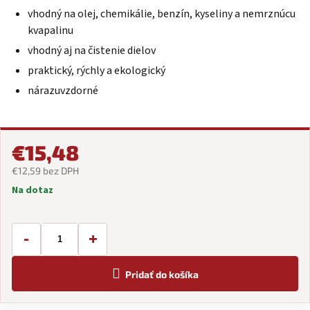
vhodný na olej, chemikálie, benzín, kyseliny a nemrznúcu
kvapalinu
vhodný aj na čistenie dielov
praktický, rýchly a ekologický
nárazuvzdorné
€15,48
€12,59 bez DPH
Na dotaz
Jednotková
cena:
-
+
Pridať do košíka