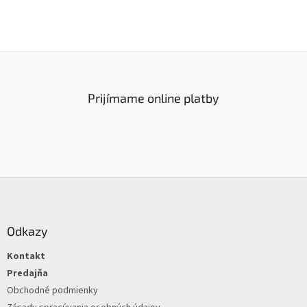
Prijímame online platby
Z
á
p
ä
Odkazy
t
Kontakt
i
e
Predajňa
Obchodné podmienky