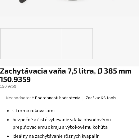
Zachytávacia vaňa 7,5 litra, Ø 385 mm
150.9359
150.9359
Priemerné
Neohodnotené
Podrobnosti hodnotenia
Značka:
KS tools
hodnotenie
produktu
s troma rukoväťami
je
bezpečné a čisté vylievanie vďaka obvodovému
0,0
preplňovaciemu okraju a výtokovému kohúta
z
5
ideálny na zachytávanie rôznych kvapalín
hviezdičiek.