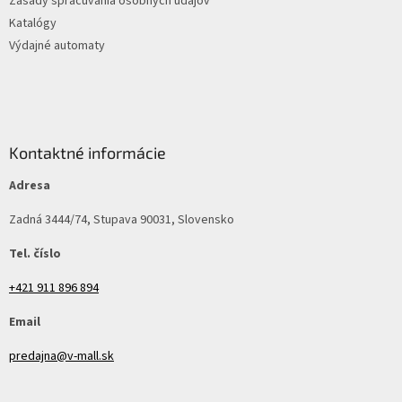
Zásady spracúvania osobných údajov
Katalógy
Výdajné automaty
Kontaktné informácie
Adresa
Zadná 3444/74, Stupava 90031, Slovensko
Tel. číslo
+421 911 896 894
Email
predajna@v-mall.sk