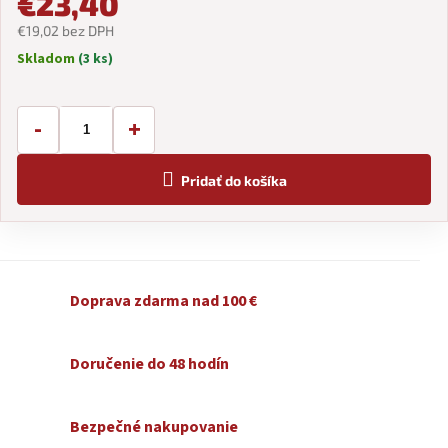
€23,40
€19,02 bez DPH
Skladom
(3 ks)
Jednotková
cena:
-
+
Pridať do košíka
Doprava zdarma nad 100 €
Doručenie do 48 hodín
Bezpečné nakupovanie