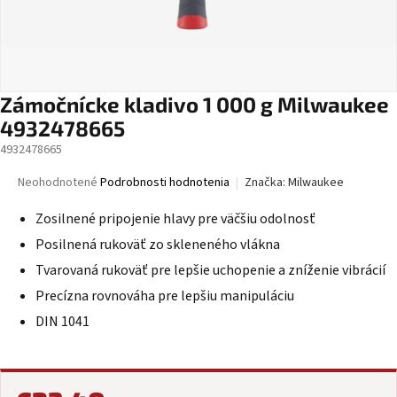
Zámočnícke kladivo 1 000 g Milwaukee
4932478665
4932478665
Priemerné
Neohodnotené
Podrobnosti hodnotenia
Značka:
Milwaukee
hodnotenie
produktu
Zosilnené pripojenie hlavy pre väčšiu odolnosť
je
Posilnená rukoväť zo skleneného vlákna
0,0
z
Tvarovaná rukoväť pre lepšie uchopenie a zníženie vibrácií
5
Precízna rovnováha pre lepšiu manipuláciu
hviezdičiek.
DIN 1041