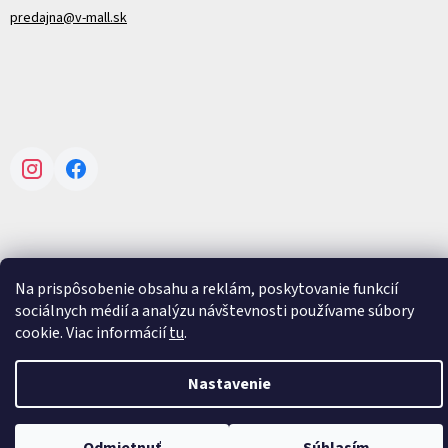
predajna@v-mall.sk
Instagram
Facebook
Na prispôsobenie obsahu a reklám, poskytovanie funkcií
Vytvoril Shoptet
sociálnych médií a analýzu návštevnosti používame súbory
cookie. Viac informácií
tu
.
Copyright 2026
V-mall
. Všetky práva vyhradené.
Upraviť nastavenie
cookies
Nastavenie