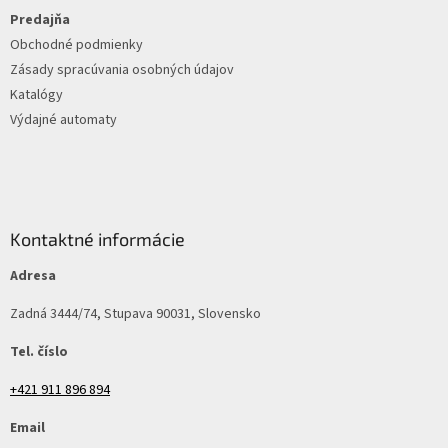
e
Predajňa
Obchodné podmienky
Zásady spracúvania osobných údajov
Katalógy
Výdajné automaty
Kontaktné informácie
Adresa
Zadná 3444/74, Stupava 90031, Slovensko
Tel. číslo
+421 911 896 894
Email