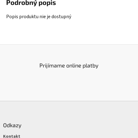
Podrobný popis
Popis produktu nie je dostupný
Prijímame online platby
Z
á
p
ä
Odkazy
t
Kontakt
i