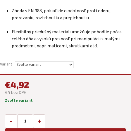
Zhoda s EN 388, pokiaľ ide o odolnosť proti oderu,
prerezaniu, roztrhnutiu a prepichnutiu
Flexibilný priedušný materiál umožňuje pohodlie počas
celého dňa a vysokú presnosť pri manipulácii s malými
predmetmi, napr. maticami, skrutkami atď.
Variant
€4,92
€4 bez DPH
Zvoľte variant
Jednotková
cena:
-
+