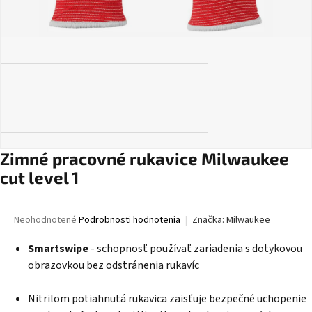
Zimné pracovné rukavice Milwaukee
cut level 1
Priemerné
Neohodnotené
Podrobnosti hodnotenia
Značka:
Milwaukee
hodnotenie
produktu
Smartswipe
- schopnosť používať zariadenia s dotykovou
je
obrazovkou bez odstránenia rukavíc
0,0
z
Nitrilom potiahnutá rukavica zaisťuje bezpečné uchopenie
5
hviezdičiek.