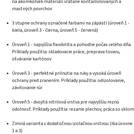
na akomkoľvek materiáli vrátane kontaminovaných a
mastných povrchov
3 stupne ochrany označené farbami na zápästí (úroveň 1 -
biela, úroveň 3 - čierna, úroveň 5 - červená)
Úroveň 1 - najvyššia flexibilita a pohodlie počas celého dňa.
Príklady použitia: skladovacie práce, preprava tovaru,
otváranie kartónov
Úroveň 3 - perfektné prilnutie na ruky a vysoká úroveň
ochrany pred zranením. Príklady použitia: odizolovanie,
závitovanie rúr
Úroveň 5 - dvojitá nitrilová vrstva pre najvyššiu reznú
odolnosť. Príklady použitia: rezanie plechov, práca so sklom
Zimná varianta s dodatočnou izolačnou vrstvou (iba úrovne
1 a 3)