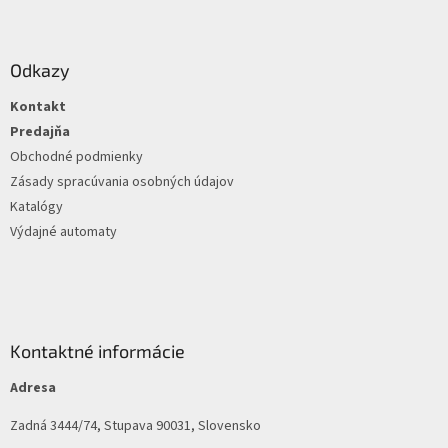
Z
á
p
ä
Odkazy
t
Kontakt
i
e
Predajňa
Obchodné podmienky
Zásady spracúvania osobných údajov
Katalógy
Výdajné automaty
Kontaktné informácie
Adresa
Zadná 3444/74, Stupava 90031, Slovensko