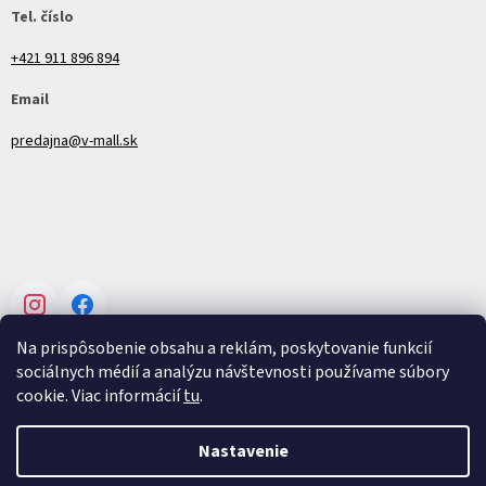
Tel. číslo
+421 911 896 894
Email
predajna@v-mall.sk
Instagram
Facebook
Na prispôsobenie obsahu a reklám, poskytovanie funkcií
sociálnych médií a analýzu návštevnosti používame súbory
cookie. Viac informácií
tu
.
Vytvoril Shoptet
Nastavenie