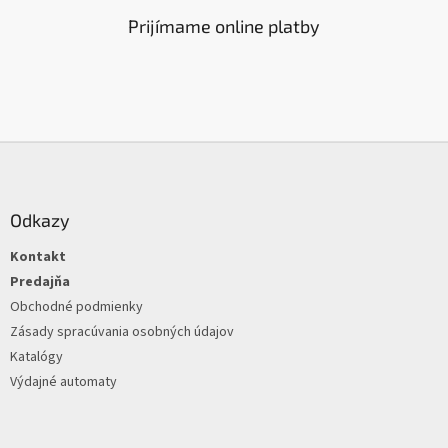
Prijímame online platby
Z
á
p
ä
Odkazy
t
Kontakt
i
e
Predajňa
Obchodné podmienky
Zásady spracúvania osobných údajov
Katalógy
Výdajné automaty