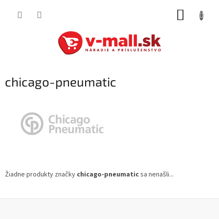
Prejsť
NÁKUP
na
obsah
KOŠÍK
chicago-pneumatic
Žiadne produkty značky
chicago-pneumatic
sa nenašli...