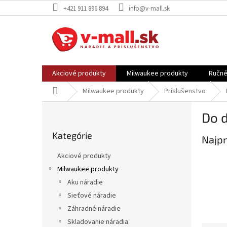
Prejsť
+421 911 896 894
info@v-mall.sk
na
obsah
Akciové produkty
Milwaukee produkty
Ručné
Domov
Milwaukee produkty
Príslušenstvo
B
Do 
o
Preskočiť
č
Kategórie
kategórie
Najpr
n
ý
Akciové produkty
p
Milwaukee produkty
a
Aku náradie
n
e
Sieťové náradie
l
Záhradné náradie
Skladovanie náradia