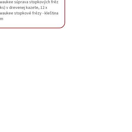
lwaukee súprava stopkových fréz
ks) v drevenej kazete, 12 x
lwaukee stopkové frézy - kleština
mm
O
v
l
á
d
a
c
i
e
p
r
v
k
y
v
ý
p