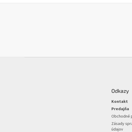
Z
á
p
ä
t
Odkazy
i
e
Kontakt
Predajňa
Obchodné 
Zásady spr
údajov