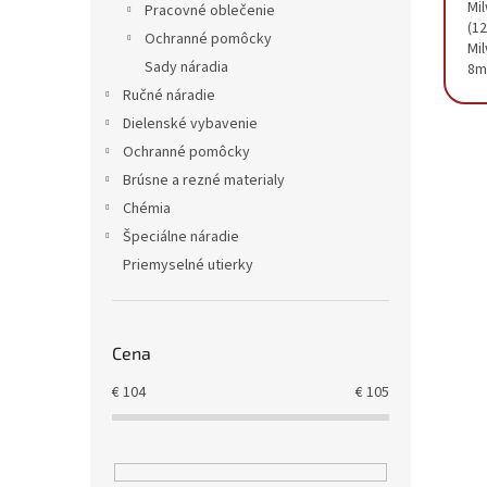
Mi
Pracovné oblečenie
(12
Ochranné pomôcky
Mi
Sady náradia
8
Ručné náradie
Dielenské vybavenie
Ochranné pomôcky
Brúsne a rezné materialy
Chémia
Špeciálne náradie
Priemyselné utierky
Cena
€
104
€
105