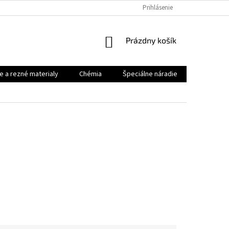
Prihlásenie
NÁKUPNÝ
Prázdny košík
KOŠÍK
e a rezné materialy
Chémia
Špeciálne náradie
Priemysel