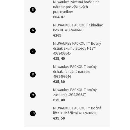
Milwaukee závesná brašna na
náradie pre výškových
pracovníkov
€84,87
MILWAUKEE PACKOUT Chladiaci
Box XL 4932478648
€265
MILWAUKEE PACKOUT™ Bočný
držiak akumulátorov M18™
4932498645
€25,40
Milwaukee PACKOUT bočný
držiak na ručné náradie
4932498644
€35,50
Milwaukee PACKOUT bočný
zásobník 4932498647
€25,40
MILWAUKEE PACKOUT™ Bočná
lišta s 3 háčikmi 4932498650
€35,50