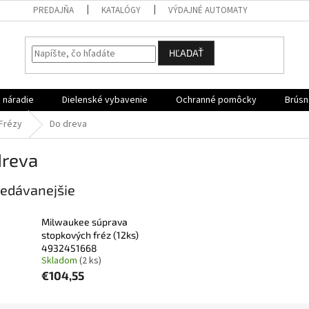
PREDAJŇA
KATALÓGY
VÝDAJNÉ AUTOMATY
HĽADAŤ
 náradie
Dielenské vybavenie
Ochranné pomôcky
Brúsn
Frézy
Do dreva
dreva
edávanejšie
Milwaukee súprava
stopkových fréz (12ks)
4932451668
Skladom
(2 ks)
€104,55