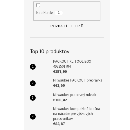
Na sklade
1
ROZBALIŤ FILTER
Top 10 produktov
PACKOUT XL TOOL BOX
4932501784
€157,90
Milwaukee PACKOUT prepravka
€61,50
Milwaukee pracovný ruksak
€100,42
Milwaukee kompaktná brašna
na náradie pre výškových
pracovníkov
€84,87