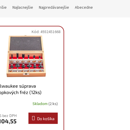
hšie
Najlacnejšie
Najpredávanejšie
Abecedne
Kód:
4932451668
lwaukee súprava
opkových fréz (12ks)
32451668
Skladom
(2 ks)
5 bez DPH
Do košíka
104,55