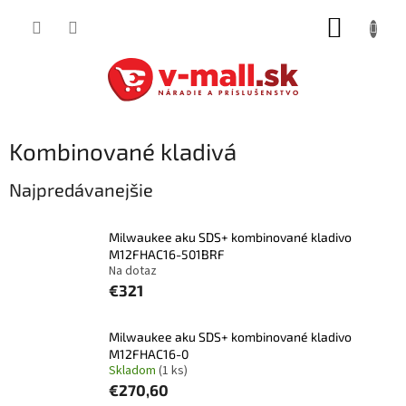
Prejsť
NÁKUP
na
obsah
KOŠÍK
Kombinované kladivá
Najpredávanejšie
Milwaukee aku SDS+ kombinované kladivo
M12FHAC16-501BRF
Na dotaz
€321
Milwaukee aku SDS+ kombinované kladivo
M12FHAC16-0
Skladom
(1 ks)
€270,60