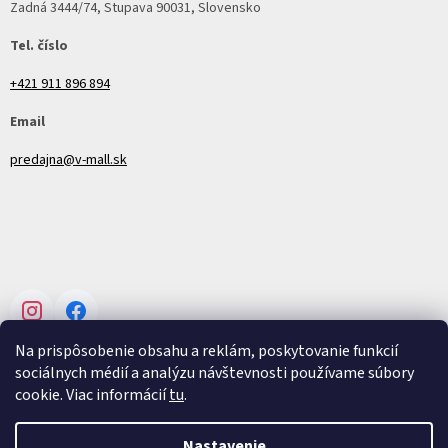
Zadná 3444/74, Stupava 90031, Slovensko
Tel. číslo
+421 911 896 894
Email
predajna@v-mall.sk
Instagram
Facebook
Na prispôsobenie obsahu a reklám, poskytovanie funkcií
sociálnych médií a analýzu návštevnosti používame súbory
cookie. Viac informácií
tu
.
Vytvoril Shoptet
Nastavenie