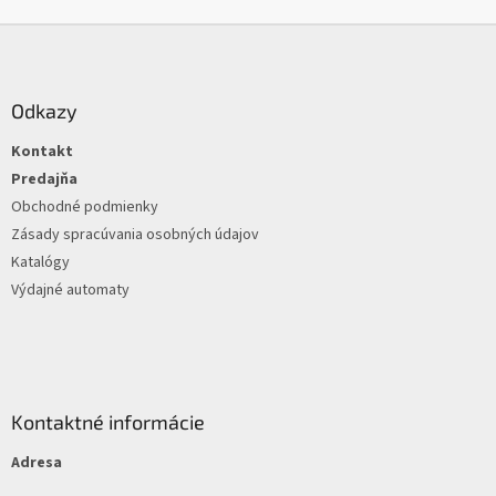
k
Z
y
á
v
ý
p
p
ä
Odkazy
i
t
s
Kontakt
i
u
e
Predajňa
Obchodné podmienky
Zásady spracúvania osobných údajov
Katalógy
Výdajné automaty
Kontaktné informácie
Adresa