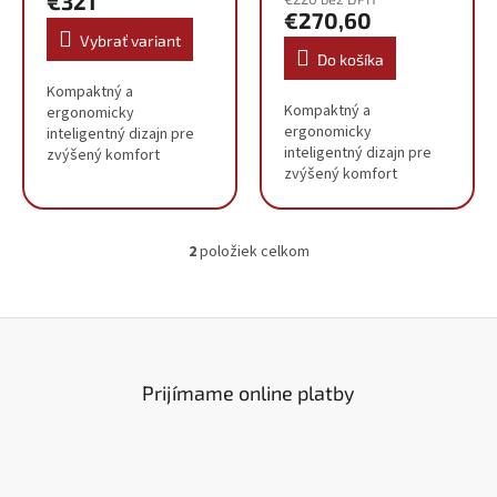
€321
je
v
€270,60
5,0
Vybrať variant
z
Do košíka
5
Kompaktný a
hviezdičiek.
Kompaktný a
ergonomicky
ergonomicky
inteligentný dizajn pre
inteligentný dizajn pre
zvýšený komfort
zvýšený komfort
Antivibračný systém 4-
Antivibračný systém 4-
režimová prevádzka s
režimová prevádzka s
pridanou funkciou
pridanou funkciou
sekania pre ľahké
2
položiek celkom
sekania pre ľahké
O
štiepanie Kompaktné a
štiepanie Kompaktné a
v
vyvážené...
vyvážené...
l
á
d
a
c
Prijímame online platby
i
e
p
r
v