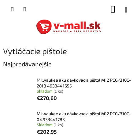
Prejsť
NÁKUP
na
obsah
KOŠÍK
Vytláčacie pištole
Najpredávanejšie
Milwaukee aku dávkovacia pištoľ M12 PCG/310C-
201B 4933441655
Skladom
(1 ks)
€270,60
Milwaukee aku dávkovacia pištoľ M12 PCG/310C-
0 4933441783
Skladom
(1 ks)
€202,95