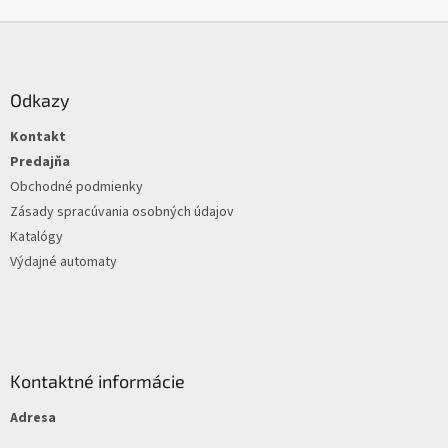
k
Z
y
á
v
ý
p
p
ä
Odkazy
i
t
s
Kontakt
i
u
e
Predajňa
Obchodné podmienky
Zásady spracúvania osobných údajov
Katalógy
Výdajné automaty
Kontaktné informácie
Adresa