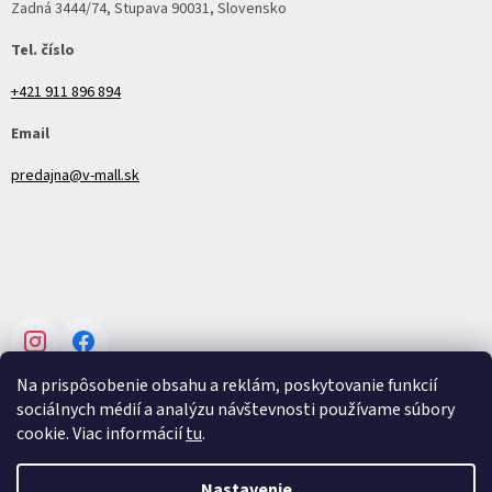
Zadná 3444/74, Stupava 90031, Slovensko
Tel. číslo
+421 911 896 894
Email
predajna@v-mall.sk
Instagram
Facebook
Na prispôsobenie obsahu a reklám, poskytovanie funkcií
sociálnych médií a analýzu návštevnosti používame súbory
cookie. Viac informácií
tu
.
Vytvoril Shoptet
Nastavenie