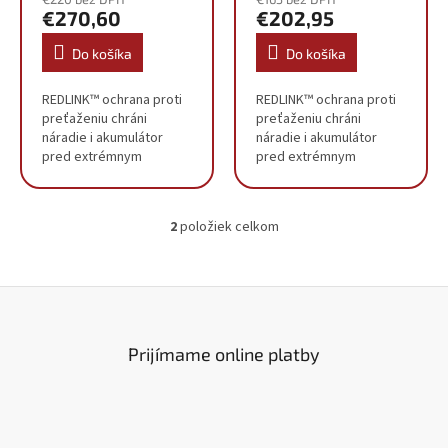
v
€270,60
€202,95
Do košíka
Do košíka
REDLINK™ ochrana proti
REDLINK™ ochrana proti
preťaženiu chráni
preťaženiu chráni
náradie i akumulátor
náradie i akumulátor
pred extrémnym
pred extrémnym
namáhaním
namáhaním
Optimalizovaný výkon u
Optimalizovaný výkon u
všetkých druhov
všetkých druhov
2
položiek celkom
studených tmelov a
studených tmelov a
O
lepidiel Anti-
lepidiel Anti-
v
odkvapkávacia...
odkvapkávacia...
l
á
d
a
c
Prijímame online platby
i
e
p
r
v