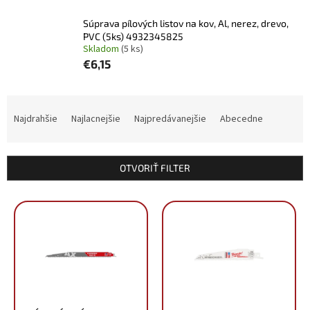
Súprava pílových listov na kov, Al, nerez, drevo,
PVC (5ks) 4932345825
Skladom
(5 ks)
€6,15
R
a
Najdrahšie
Najlacnejšie
Najpredávanejšie
Abecedne
d
e
n
OTVORIŤ FILTER
i
e
V
p
ý
r
p
o
i
d
s
u
p
k
r
t
o