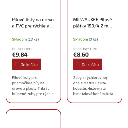
Pílové listy na drevo
MILWAUKEE Pílové
a PVC pre rýchle a
plátky 150/4,2 mm
hladké rezy T234X
HCS 3ks 48001075
91mm (5ks)
Skladom
(13 ks)
Skladom
(3 ks)
4932430141
€8 bez DPH
€6,99 bez DPH
€9,84
€8,60
Do košíka
Do košíka
Pílové listy pre
Zuby z rýchloreznej
priamočiare píly na
ocele Matrix II s 8%
drevo a plasty Trikrát
kobaltu. Húževnatá
brúsené zuby pre rýchle
bimetalová konštrukcia
a veľmi čisté rezy bez
pre rýchlejšie rezanie a
triesok Zárezný zub pre
vyššiu životnosť listu.
rýchle zarezávanie
Kónicky brúsené zuby na
počas rezania
extrémne presné a...