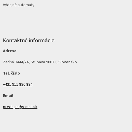
Výdajné automaty
Kontaktné informácie
Adresa
Zadná 3444/74, Stupava 90031, Slovensko
Tel. číslo
+421 911 896 894
Email
predajna@v-mall.sk