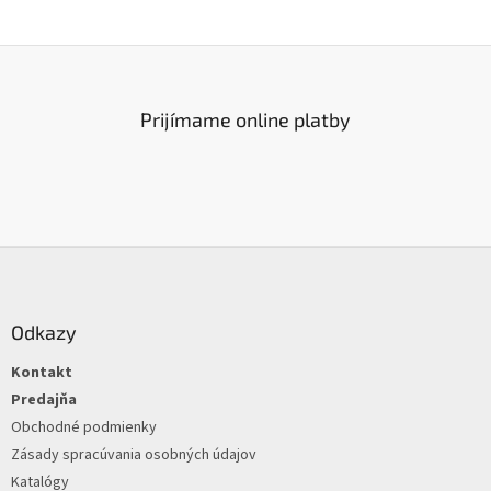
v
l
á
d
a
c
Prijímame online platby
i
e
p
r
v
k
Z
y
á
v
ý
p
p
ä
Odkazy
i
t
s
Kontakt
i
u
e
Predajňa
Obchodné podmienky
Zásady spracúvania osobných údajov
Katalógy