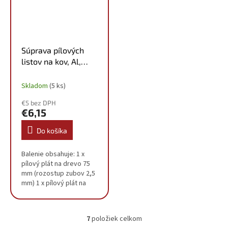
Súprava pílových
listov na kov, Al,
nerez, drevo, PVC
(5ks) 4932345825
Skladom
(5 ks)
€5 bez DPH
€6,15
Do košíka
Balenie obsahuje: 1 x
pílový plát na drevo 75
mm (rozostup zubov 2,5
mm) 1 x pílový plát na
drevo 75 mm (rozostup
zubov 4,0 mm) 1 x pílový
plát na drevo a PVC 75
7
položiek celkom
mm (rozostup...
O