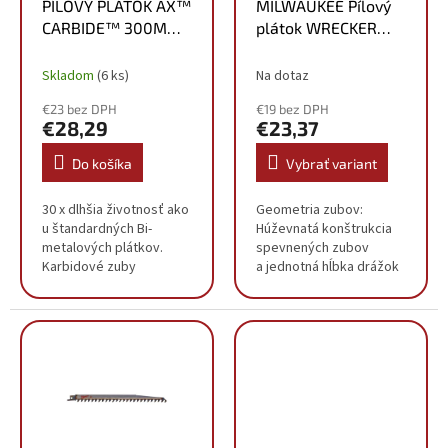
o
PÍLOVÝ PLÁTOK AX™
MILWAUKEE Pílový
d
v
CARBIDE™ 300MM
plátok WRECKER
u
S KARBIDOM
150x7/11T, 5 ks
k
48475227
48475701
Skladom
(6 ks)
Na dotaz
t
o
€23 bez DPH
€19 bez DPH
v
€28,29
€23,37
Do košíka
Vybrať variant
30 x dlhšia životnosť ako
Geometria zubov:
u štandardných Bi-
Húževnatá konštrukcia
metalových plátkov.
spevnených zubov
Karbidové zuby
a jednotná hĺbka drážok
poskytujú dlhú životnosť
umožňuje väčší odber
a extrémnu odolnosť v
materiálu pri zdvihu, čím
tých najťažších
sa zaisťuje rýchlejšie
aplikáciách. Dostanú sa i
pílenie. Sila...
cez tvrdé...