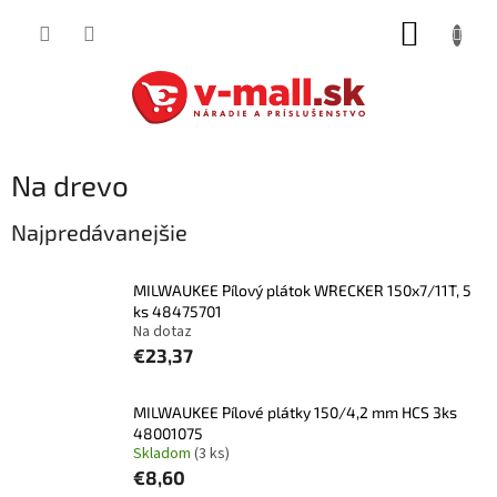
Prejsť
NÁKUP
na
obsah
KOŠÍK
Na drevo
Najpredávanejšie
MILWAUKEE Pílový plátok WRECKER 150x7/11T, 5
ks 48475701
Na dotaz
€23,37
MILWAUKEE Pílové plátky 150/4,2 mm HCS 3ks
48001075
Skladom
(3 ks)
€8,60