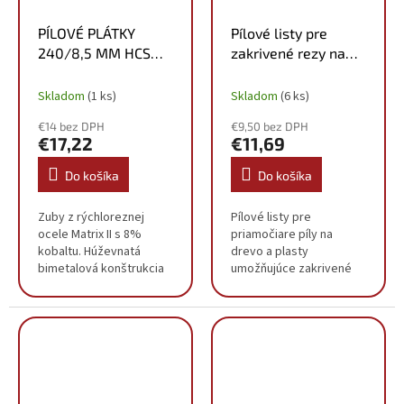
PÍLOVÉ PLÁTKY
Pílové listy pre
240/8,5 MM HCS
zakrivené rezy na
3KS 48001078
drevo a PVC 75mm
(5ks) 4932430143
Skladom
(1 ks)
Skladom
(6 ks)
€14 bez DPH
€9,50 bez DPH
€17,22
€11,69
Do košíka
Do košíka
Zuby z rýchloreznej
Pílové listy pre
ocele Matrix II s 8%
priamočiare píly na
kobaltu. Húževnatá
drevo a plasty
bimetalová konštrukcia
umožňujúce zakrivené
pre rýchlejšie rezanie a
rezy Vyznačujú sa
vyššiu životnosť listu.
tenkým telom pre
Kónicky brúsené zuby
zlepšenie
pre extrémne presné a...
manévrovacích
schopností Zuby s
obojstranným rezom...